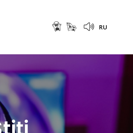
RU
tiți