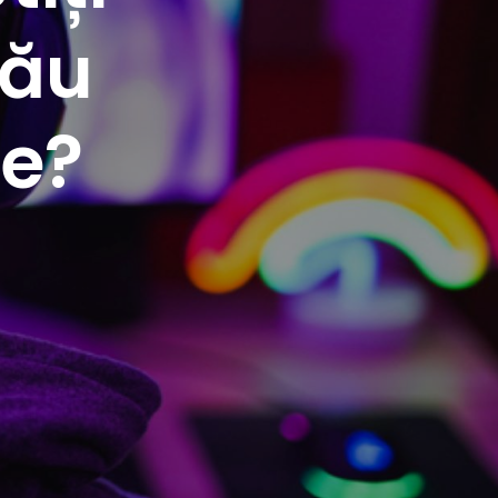
Tău
ne?