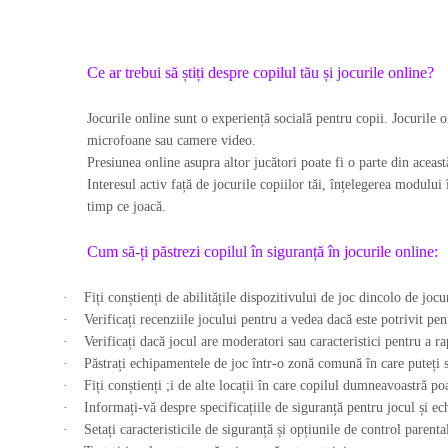
Ce ar trebui să știți despre copilul tău și jocurile online?
Jocurile online sunt o experiență socială pentru copii. Jocurile o
microfoane sau camere video.
Presiunea online asupra altor jucători poate fi o parte din aceas
Interesul activ față de jocurile copiilor tăi, înțelegerea modului 
timp ce joacă.
Cum să-ți păstrezi copilul în siguranță în jocurile online:
·
Fiți conștienți de abilitățile dispozitivului de joc dincolo de joc
·
Verificați recenziile jocului pentru a vedea dacă este potrivit pen
·
Verificați dacă jocul are moderatori sau caracteristici pentru a
·
Păstrați echipamentele de joc într-o zonă comună în care puteți
·
Fiți conștienți ;i de alte locații în care copilul dumneavoastră po
·
Informați-vă despre specificațiile de siguranță pentru jocul și e
·
Setați caracteristicile de siguranță și opțiunile de control parent