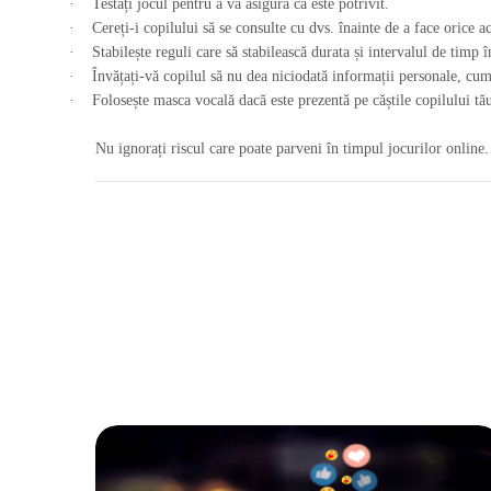
·
Testați jocul pentru a vă asigura că este potrivit.
·
Cereți-i copilului să se consulte cu dvs. înainte de a face orice ac
·
Stabilește reguli care să stabilească durata și intervalul de timp î
·
Învățați-vă copilul să nu dea niciodată informații personale, cum
·
Folosește masca vocală dacă este prezentă pe căștile copilului tă
Nu ignorați riscul care poate parveni în timpul jocurilor online. F