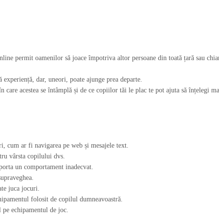
nline permit oamenilor să joace împotriva altor persoane din toată țară sau chiar 
tă experiență, dar, uneori, poate ajunge prea departe.
în care acestea se întâmplă și de ce copiilor tăi le plac te pot ajuta să înțelegi m
uri, cum ar fi navigarea pe web și mesajele text.
tru vârsta copilului dvs.
 raporta un comportament inadecvat.
 supraveghea.
ate juca jocuri.
chipamentul folosit de copilul dumneavoastră.
al pe echipamentul de joc.