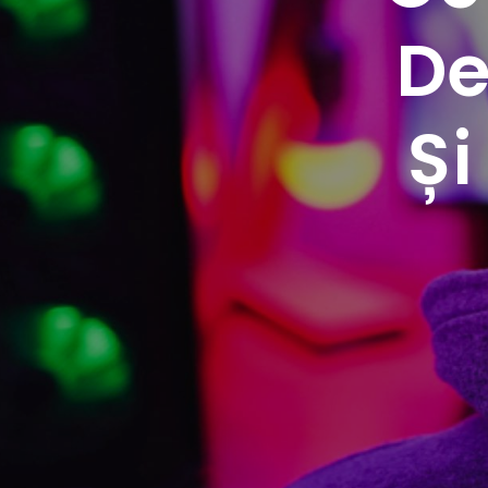
De
Și